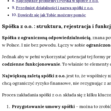
Najczęstsze problemy i ryzyka w spółce z o.o.
Przedmiot działalności i nazwa spółki z o.o.
Dowiedz się jak Tobie możemy pomóc
Spółka z o.o. : struktura, rejestracja i funk
Spółka z ograniczoną odpowiedzialnością
, znana p
w Polsce. I nie bez powodu. Łączy w sobie
ograniczon
Jednak aby w pełni wykorzystać potencjał tej formy 
codzienne funkcjonowanie
. To właśnie te elementy 
Największą zaletą spółki z o.o.
jest to, że wspólnicy 
chcą ograniczyć ryzyko finansowe, nie rezygnując z a
Proces zakładania spółki z o.o. składa się z kilku klu
Przygotowanie umowy spółki
– można to zrobić