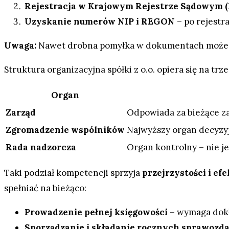
Rejestracja w Krajowym Rejestrze Sądowym 
Uzyskanie numerów NIP i REGON
– po rejestr
Uwaga:
Nawet drobna pomyłka w dokumentach może opóź
Struktura organizacyjna spółki z o.o. opiera się na tr
Organ
Zarząd
Odpowiada za bieżące za
Zgromadzenie wspólników
Najwyższy organ decyzyj
Rada nadzorcza
Organ kontrolny – nie je
Taki podział kompetencji sprzyja
przejrzystości i ef
spełniać na bieżąco:
Prowadzenie pełnej księgowości
– wymaga dokł
Sporządzanie i składanie rocznych sprawozd