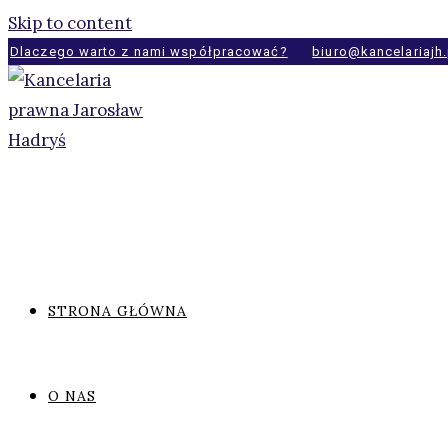
Skip to content
Dlaczego warto z nami współpracować?
biuro@kancelariajh
STRONA GŁÓWNA
O NAS