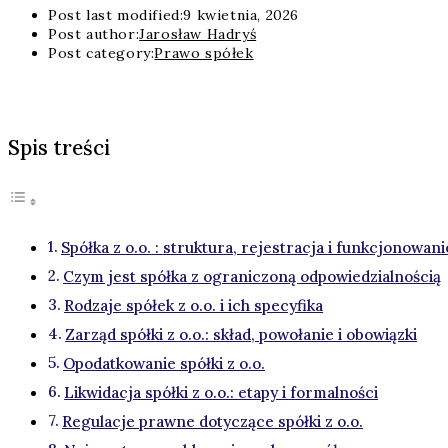
Post last modified:
9 kwietnia, 2026
Post author:
Jarosław Hadryś
Post category:
Prawo spółek
Spis treści
Spółka z o.o. : struktura, rejestracja i funkcjonowani
Czym jest spółka z ograniczoną odpowiedzialnością
Rodzaje spółek z o.o. i ich specyfika
Zarząd spółki z o.o.: skład, powołanie i obowiązki
Opodatkowanie spółki z o.o.
Likwidacja spółki z o.o.: etapy i formalności
Regulacje prawne dotyczące spółki z o.o.