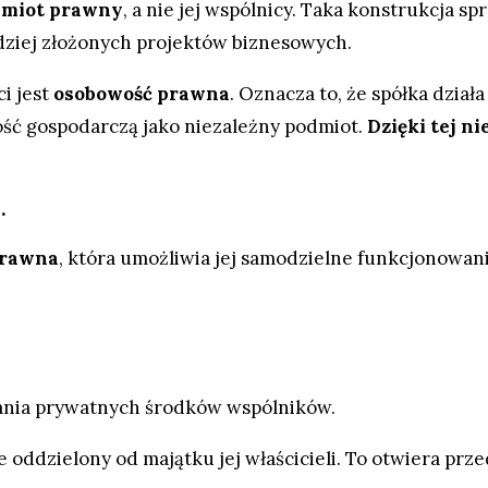
odmiot prawny
, a nie jej wspólnicy. Taka konstrukcja sp
rdziej złożonych projektów biznesowych.
i jest
osobowość prawna
. Oznacza to, że spółka dzia
ość gospodarczą jako niezależny podmiot.
Dzięki tej ni
.
prawna
, która umożliwia jej samodzielne funkcjonowan
ania prywatnych środków wspólników.
ie oddzielony od majątku jej właścicieli. To otwiera prz