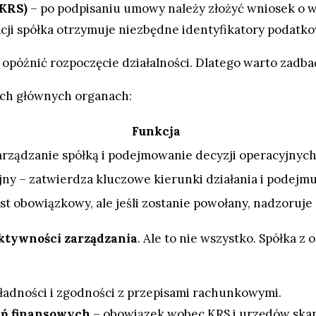
(KRS)
– po podpisaniu umowy należy złożyć wniosek o wp
acji spółka otrzymuje niezbędne identyfikatory podatko
nić rozpoczęcie działalności. Dlatego warto zadbać o 
zech głównych organach:
Funkcja
rządzanie spółką i podejmowanie decyzji operacyjnych
ny – zatwierdza kluczowe kierunki działania i podejmu
st obowiązkowy, ale jeśli zostanie powołany, nadzoruje 
ektywności zarządzania
. Ale to nie wszystko. Spółka z
adności i zgodności z przepisami rachunkowymi.
ań finansowych
– obowiązek wobec KRS i urzędów ska